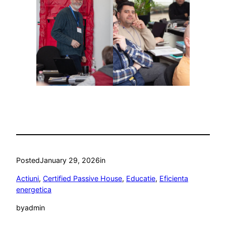
Posted
January 29, 2026
in
Actiuni
, 
Certified Passive House
, 
Educatie
, 
Eficienta
energetica
by
admin