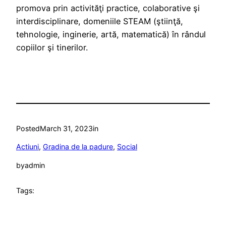
promova prin activităţi practice, colaborative şi
interdisciplinare, domeniile STEAM (ştiinţă,
tehnologie, inginerie, artă, matematică) în rândul
copiilor şi tinerilor.
Posted
March 31, 2023
in
Actiuni
, 
Gradina de la padure
, 
Social
by
admin
Tags: